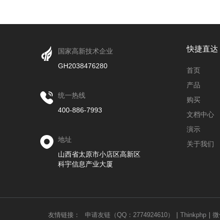
快捷直达
国家高新技术企业
GH2038476280
首页
产品
统一热线
购买
400-886-7993
文档中心
演示
地址
关于我们
山西省太原市小店区高新区
科宇信息产业大厦
友情链接：
申请友链（QQ：2774924610）
|
Thinkphp
|
微