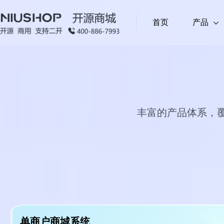
首页
产品
拼团 (单商户)
单商户商城系统
(PHP)
限时秒杀 
产品
基于PHP开发，适配单商家经营场景，满足基础电
多人联合购享低价，拉新促单＋社交传播
固定时段
求
开发语言
丰富的产品体系，覆
跨境电商外贸系统
(PHP)
顺手买一件 (单商户)
代客下单 
营销插件
基于PHP开发，适配外贸电商场景，满足跨境交易
下单页推低价关联品，提升客单价
单店代客
上门服务
(PHP)
分销系统 (多商户)
汇付支付 
基于PHP开发，聚焦本地生活上门服务场景，适配
营需求
下单页推低价关联品，提升客单价
安全分账
单商户商城系统
多商户多城市系统
(PHP)