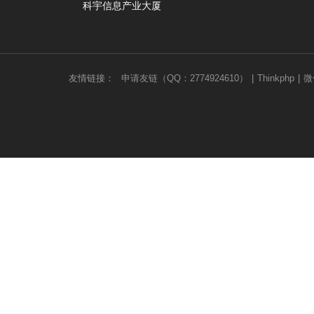
科宇信息产业大厦
友情链接：
申请友链（QQ：2774924610）
|
Thinkphp
|
微