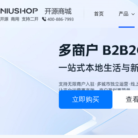
首页
产品
拼团 (单商户)
单商户商城系统
(PHP)
限时秒杀 
产品
基于PHP开发，适配单商家经营场景，满足基础电
多人联合购享低价，拉新促单＋社交传播
固定时段
求
开发语言
跨境电商外贸系统
(PHP)
顺手买一件 (单商户)
代客下单 
营销插件
基于PHP开发，适配外贸电商场景，满足跨境交易
下单页推低价关联品，提升客单价
单店代客
立即购买
查
上门服务
(PHP)
分销系统 (多商户)
汇付支付 
基于PHP开发，聚焦本地生活上门服务场景，适配
营需求
下单页推低价关联品，提升客单价
安全分账
多商户多城市系统
(PHP)