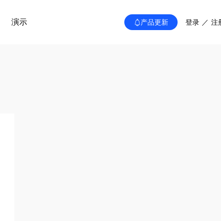
演示
产品更新
登录
／
注
礼品卡 (单商户)
，打通线上线下经营
效拓展渠道
自定义面额时效，赠礼灵活促复购
PC端 (单商户)
管理+多供应商铺货，打破
电脑端独立店铺，适配大屏浏览／批量
家
户，适配S2B2C电商模式
重磅发布
V5PLUS智慧新零售多门店系统