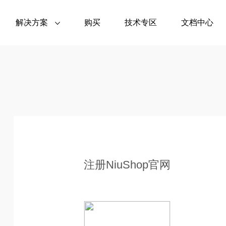
解决方案
购买
技术专区
文档中心
(单商户)
智慧新零售多门店系统
分销系统 (单商户)
(PHP)
商交易核心需
基于PHP开发，适配多门店新零售场景
低价清库，吸引瞬时流量
分销分佣，统一管理高
多商户企业级生态电商平台
(单商户)
种草社区 (单商户)
核心运营需求
多商户商城+O2O本地生活服务+多商圈
下单 便捷服务提高复购率
全域内容引流聚流量
业态壁垒，链接线上线下，赋能实体商
注册NiuShop官网
多商户多供应链系统
(JAVA/PHP)
(多商户)
种草社区 (多商户)
服务类商家运
支持Java/PHP开发，链接供应链与多商
便捷易结算
全域内容引流聚流量
社区团购
(PHP)