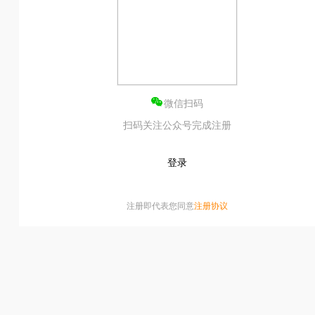
化电商运营
基于PHP开发，适配社区团购场景，支
更多解决方案→
环
微信扫码
扫码关注公众号完成注册
登录
注册即代表您同意
注册协议