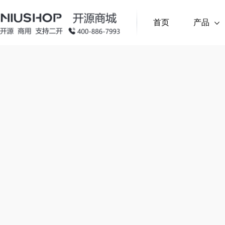
首页
产品
拼团 (单商户)
单商户商城系统
(PHP)
限时秒杀 
产品
基于PHP开发，适配单商家经营场景，满足基础电
多人联合购享低价，拉新促单＋社交传播
固定时段
求
开发语言
跨境电商外贸系统
(PHP)
顺手买一件 (单商户)
代客下单 
营销插件
基于PHP开发，适配外贸电商场景，满足跨境交易
下单页推低价关联品，提升客单价
单店代客
上门服务
(PHP)
分销系统 (多商户)
汇付支付 
基于PHP开发，聚焦本地生活上门服务场景，适配
营需求
下单页推低价关联品，提升客单价
安全分账
多商户多城市系统
(PHP)