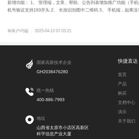
新增功能： 1、 管理端，文章、帮助、公告列表增加推广功能（手机端
机号验证支持193开头 2、 长按识别图中二维码 3、 手机端，如
会...
|
单商户V5版
2023-04-13 07:03:21
快捷直达
国家高新技术企业
GH2038476280
首页
产品
统一热线
购买
400-886-7993
文档中心
演示
地址
关于我们
山西省太原市小店区高新区
科宇信息产业大厦