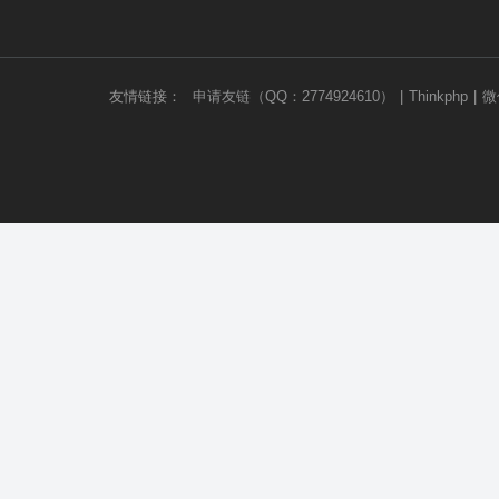
友情链接：
申请友链（QQ：2774924610）
|
Thinkphp
|
微