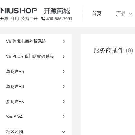
首页
产品
V6 跨境电商外贸系统
拼团 (单商户)
单商户商城系统
(PHP)
限时秒杀 
产品
服务商插件
(0)
基于PHP开发，适配单商家经营场景，满足基础电
多人联合购享低价，拉新促单＋社交传播
固定时段
V5 PLUS 多门店收银系统
求
开发语言
单商户V5
跨境电商外贸系统
(PHP)
顺手买一件 (单商户)
代客下单 
营销插件
基于PHP开发，适配外贸电商场景，满足跨境交易
单商户V3
下单页推低价关联品，提升客单价
单店代客
多商户V5
上门服务
(PHP)
分销系统 (多商户)
汇付支付 
基于PHP开发，聚焦本地生活上门服务场景，适配
SaaS V4
营需求
下单页推低价关联品，提升客单价
安全分账
社区团购
多商户多城市系统
(PHP)