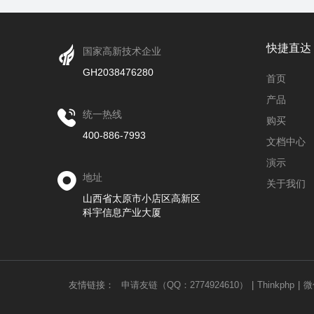
快捷直达
国家高新技术企业
GH2038476280
首页
产品
统一热线
购买
400-886-7993
文档中心
演示
地址
关于我们
山西省太原市小店区高新区
科宇信息产业大厦
友情链接：
申请友链（QQ：2774924610）
|
Thinkphp
|
微