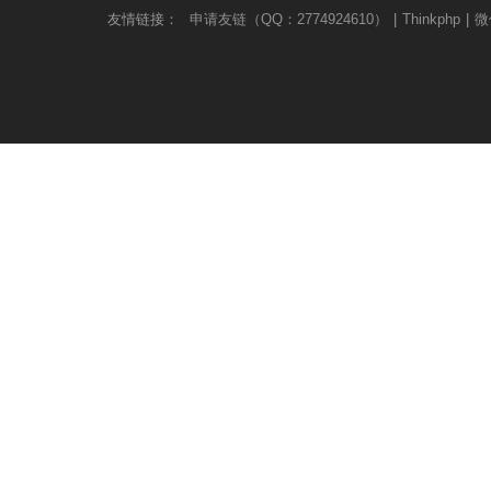
友情链接：
申请友链（QQ：2774924610）
|
Thinkphp
|
微