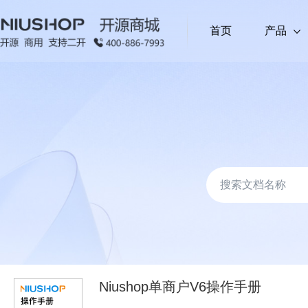
首页
产品
拼团 (单商户)
单商户商城系统
(PHP)
限时秒杀 
产品
基于PHP开发，适配单商家经营场景，满足基础电
多人联合购享低价，拉新促单＋社交传播
固定时段
求
开发语言
跨境电商外贸系统
(PHP)
顺手买一件 (单商户)
代客下单 
营销插件
基于PHP开发，适配外贸电商场景，满足跨境交易
下单页推低价关联品，提升客单价
单店代客
上门服务
(PHP)
分销系统 (多商户)
汇付支付 
基于PHP开发，聚焦本地生活上门服务场景，适配
营需求
下单页推低价关联品，提升客单价
安全分账
Niushop单商户V6操作手册
多商户多城市系统
(PHP)